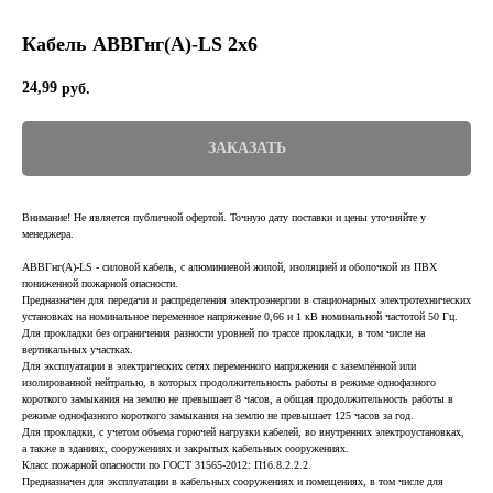
Кабель АВВГнг(А)-LS 2х6
24,99
руб.
ЗАКАЗАТЬ
Внимание! Не является публичной офертой. Точную дату поставки и цены уточняйте у
менеджера.
АВВГнг(А)-LS - силовой кабель, с алюминиевой жилой, изоляцией и оболочкой из ПВХ
пониженной пожарной опасности.
Предназначен для передачи и распределения электроэнергии в стационарных электротехнических
установках на номинальное переменное напряжение 0,66 и 1 кВ номинальной частотой 50 Гц.
Для прокладки без ограничения разности уровней по трассе прокладки, в том числе на
вертикальных участках.
Для эксплуатации в электрических сетях переменного напряжения с заземлённой или
изолированной нейтралью, в которых продолжительность работы в режиме однофазного
короткого замыкания на землю не превышает 8 часов, а общая продолжительность работы в
режиме однофазного короткого замыкания на землю не превышает 125 часов за год.
Для прокладки, с учетом объема горючей нагрузки кабелей, во внутренних электроустановках,
а также в зданиях, сооружениях и закрытых кабельных сооружениях.
Класс пожарной опасности по ГОСТ 31565-2012: П1б.8.2.2.2.
Предназначен для эксплуатации в кабельных сооружениях и помещениях, в том числе для