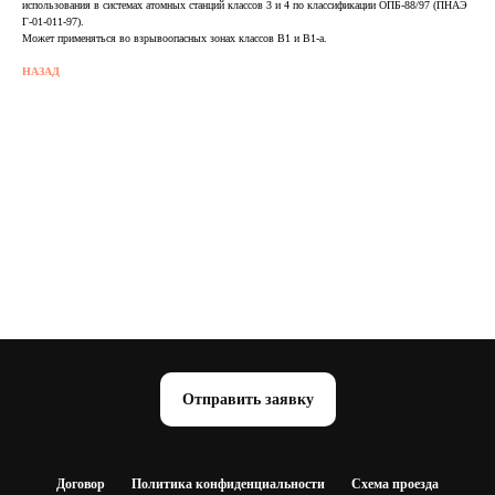
использования в системах атомных станций классов 3 и 4 по классификации ОПБ-88/97 (ПНАЭ
Г-01-011-97).
Может применяться во взрывоопасных зонах классов В1 и В1-а.
НАЗАД
Отправить заявку
Договор
Политика конфиденциальности
Схема проезда