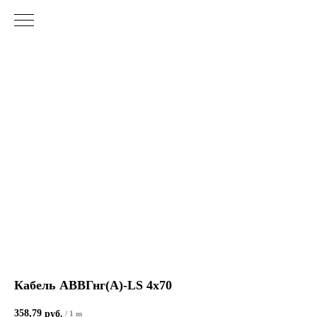
Кабель АВВГнг(А)-LS 4х70
358,79
руб.
/
1 m