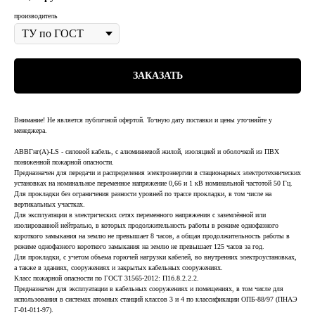
производитель
ЗАКАЗАТЬ
Внимание! Не является публичной офертой. Точную дату поставки и цены уточняйте у
менеджера.
АВВГнг(А)-LS - силовой кабель, с алюминиевой жилой, изоляцией и оболочкой из ПВХ
пониженной пожарной опасности.
Предназначен для передачи и распределения электроэнергии в стационарных электротехнических
установках на номинальное переменное напряжение 0,66 и 1 кВ номинальной частотой 50 Гц.
Для прокладки без ограничения разности уровней по трассе прокладки, в том числе на
вертикальных участках.
Для эксплуатации в электрических сетях переменного напряжения с заземлённой или
изолированной нейтралью, в которых продолжительность работы в режиме однофазного
короткого замыкания на землю не превышает 8 часов, а общая продолжительность работы в
режиме однофазного короткого замыкания на землю не превышает 125 часов за год.
Для прокладки, с учетом объема горючей нагрузки кабелей, во внутренних электроустановках,
а также в зданиях, сооружениях и закрытых кабельных сооружениях.
Класс пожарной опасности по ГОСТ 31565-2012: П1б.8.2.2.2.
Предназначен для эксплуатации в кабельных сооружениях и помещениях, в том числе для
использования в системах атомных станций классов 3 и 4 по классификации ОПБ-88/97 (ПНАЭ
Г-01-011-97).