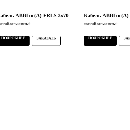
абель АВВГнг(А)-FRLS 3х70
Кабель АВВГнг(А)
иловой алюминиевый
силовой алюминиевый
ПОДРОБНЕЕ
ПОДРОБНЕЕ
ЗАКАЗАТЬ
ЗА