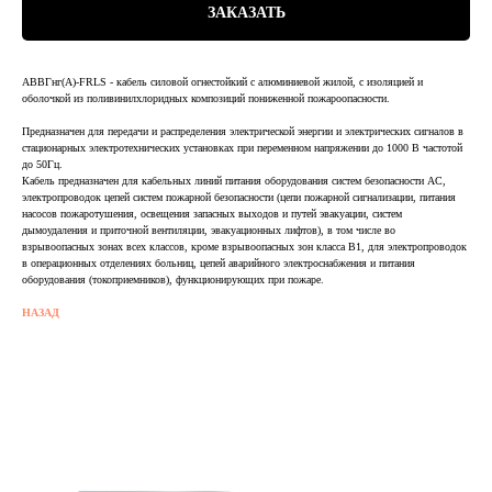
ЗАКАЗАТЬ
АВВГнг(А)-FRLS - кабель силовой огнестойкий с алюминиевой жилой, с изоляцией и
оболочкой из поливинилхлоридных композиций пониженной пожароопасности.
Предназначен для передачи и распределения электрической энергии и электрических сигналов в
стационарных электротехнических установках при переменном напряжении до 1000 В частотой
до 50Гц.
Кабель предназначен для кабельных линий питания оборудования систем безопасности АС,
электропроводок цепей систем пожарной безопасности (цепи пожарной сигнализации, питания
насосов пожаротушения, освещения запасных выходов и путей эвакуации, систем
дымоудаления и приточной вентиляции, эвакуационных лифтов), в том числе во
взрывоопасных зонах всех классов, кроме взрывоопасных зон класса В1, для электропроводок
в операционных отделениях больниц, цепей аварийного электроснабжения и питания
оборудования (токоприемников), функционирующих при пожаре.
НАЗАД