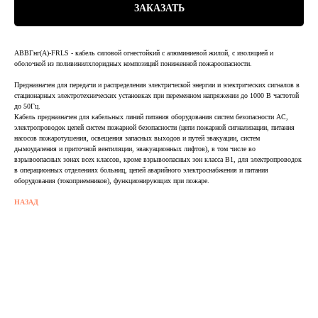
ЗАКАЗАТЬ
АВВГнг(А)-FRLS - кабель силовой огнестойкий с алюминиевой жилой, с изоляцией и
оболочкой из поливинилхлоридных композиций пониженной пожароопасности.
Предназначен для передачи и распределения электрической энергии и электрических сигналов в
стационарных электротехнических установках при переменном напряжении до 1000 В частотой
до 50Гц.
Кабель предназначен для кабельных линий питания оборудования систем безопасности АС,
электропроводок цепей систем пожарной безопасности (цепи пожарной сигнализации, питания
насосов пожаротушения, освещения запасных выходов и путей эвакуации, систем
дымоудаления и приточной вентиляции, эвакуационных лифтов), в том числе во
взрывоопасных зонах всех классов, кроме взрывоопасных зон класса В1, для электропроводок
в операционных отделениях больниц, цепей аварийного электроснабжения и питания
оборудования (токоприемников), функционирующих при пожаре.
НАЗАД