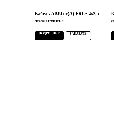
FRLS 4х16
Кабель АВВГнг(А)-FRLS 4х2,5
К
силовой алюминиевый
с
ПОДРОБНЕЕ
АЗАТЬ
ЗАКАЗАТЬ