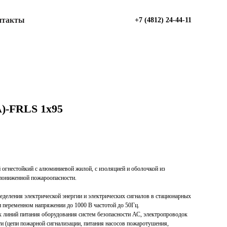
нтакты
+7 (4812) 24-44-11
)-FRLS 1х95
огнестойкий с алюминиевой жилой, с изоляцией и оболочкой из
пониженной пожароопасности.
еделения электрической энергии и электрических сигналов в стационарных
и переменном напряжении до 1000 В частотой до 50Гц.
х линий питания оборудования систем безопасности АС, электропроводок
ти (цепи пожарной сигнализации, питания насосов пожаротушения,