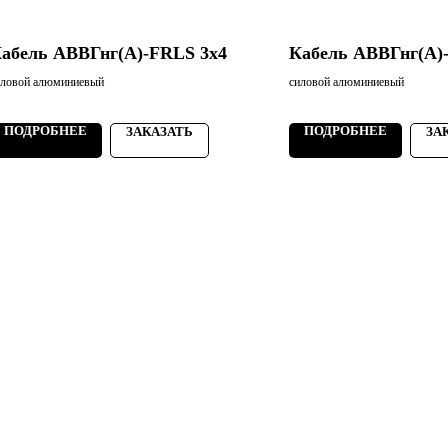
абель АВВГнг(А)-FRLS 3х4
Кабель АВВГнг(А)
иловой алюминиевый
силовой алюминиевый
ПОДРОБНЕЕ
ПОДРОБНЕЕ
ЗАКАЗАТЬ
ЗА