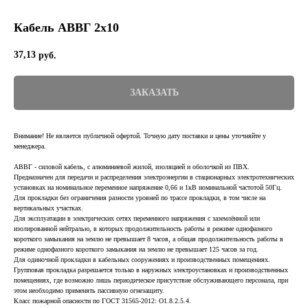
Кабель АВВГ 2х10
37,13
руб.
ЗАКАЗАТЬ
Внимание! Не является публичной офертой. Точную дату поставки и цены уточняйте у
менеджера.
АВВГ - силовой кабель, с алюминиевой жилой, изоляцией и оболочкой из ПВХ.
Предназначен для передачи и распределения электроэнергии в стационарных электротехнических
установках на номинальное переменное напряжение 0,66 и 1кВ номинальной частотой 50Гц.
Для прокладки без ограничения разности уровней по трассе прокладки, в том числе на
вертикальных участках.
Для эксплуатации в электрических сетях переменного напряжения с заземлённой или
изолированной нейтралью, в которых продолжительность работы в режиме однофазного
короткого замыкания на землю не превышает 8 часов, а общая продолжительность работы в
режиме однофазного короткого замыкания на землю не превышает 125 часов за год.
Для одиночной прокладки в кабельных сооружениях и производственных помещениях.
Групповая прокладка разрешается только в наружных электроустановках и производственных
помещениях, где возможно лишь периодическое присутствие обслуживающего персонала, при
этом необходимо применять пассивную огнезащиту.
Класс пожарной опасности по ГОСТ 31565-2012: О1.8.2.5.4.