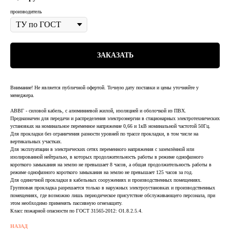
производитель
ЗАКАЗАТЬ
Внимание! Не является публичной офертой. Точную дату поставки и цены уточняйте у
менеджера.
АВВГ - силовой кабель, с алюминиевой жилой, изоляцией и оболочкой из ПВХ.
Предназначен для передачи и распределения электроэнергии в стационарных электротехнических
установках на номинальное переменное напряжение 0,66 и 1кВ номинальной частотой 50Гц.
Для прокладки без ограничения разности уровней по трассе прокладки, в том числе на
вертикальных участках.
Для эксплуатации в электрических сетях переменного напряжения с заземлённой или
изолированной нейтралью, в которых продолжительность работы в режиме однофазного
короткого замыкания на землю не превышает 8 часов, а общая продолжительность работы в
режиме однофазного короткого замыкания на землю не превышает 125 часов за год.
Для одиночной прокладки в кабельных сооружениях и производственных помещениях.
Групповая прокладка разрешается только в наружных электроустановках и производственных
помещениях, где возможно лишь периодическое присутствие обслуживающего персонала, при
этом необходимо применять пассивную огнезащиту.
Класс пожарной опасности по ГОСТ 31565-2012: О1.8.2.5.4.
НАЗАД