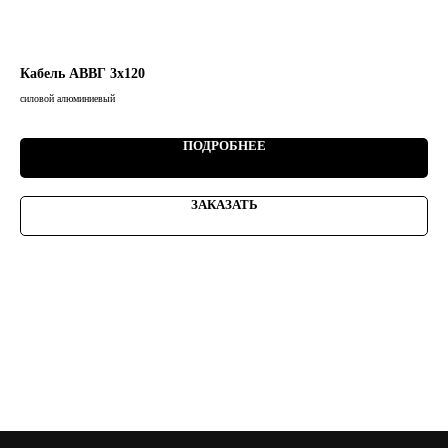
Кабель АВВГ 3х120
Ка
силовой алюминиевый
сило
ПОДРОБНЕЕ
ЗАКАЗАТЬ