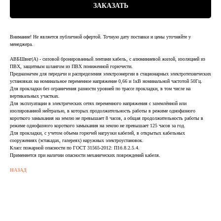
ЗАКАЗАТЬ
Внимание! Не является публичной офертой. Точную дату поставки и цены уточняйте у
менеджера.
АВБШвнг(А) - силовой бронированный лентами кабель, с алюминиевой жилой, изоляцией из
ПВХ, защитным шлангом из ПВХ пониженной горючести.
Предназначен для передачи и распределения электроэнергии в стационарных электротехнических
установках на номинальное переменное напряжение 0,66 и 1кВ номинальной частотой 50Гц.
Для прокладки без ограничения разности уровней по трассе прокладки, в том числе на
вертикальных участках.
Для эксплуатации в электрических сетях переменного напряжения с заземлённой или
изолированной нейтралью, в которых продолжительность работы в режиме однофазного
короткого замыкания на землю не превышает 8 часов, а общая продолжительность работы в
режиме однофазного короткого замыкания на землю не превышает 125 часов за год.
Для прокладки, с учетом объема горючей нагрузки кабелей, в открытых кабельных
сооружениях (эстакадах, галереях) наружных электроустановок.
Класс пожарной опасности по ГОСТ 31565-2012: П1б.8.2.5.4.
Применяется при наличии опасности механических повреждений кабеля.
НАЗАД