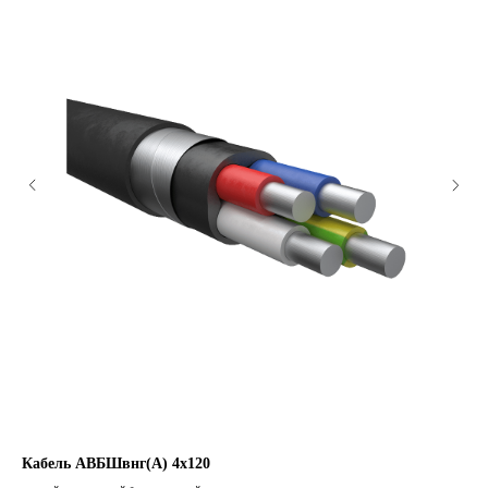
Кабель АВБШвнг(А) 4х120
Ка