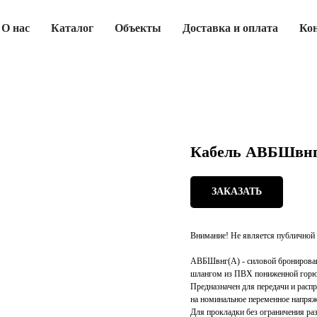
О нас
Каталог
Объекты
Доставка и оплата
Ко
Кабель АВБШвнг(
ЗАКАЗАТЬ
Внимание! Не является публичной 
АВБШвнг(А) - силовой бронирован
шлангом из ПВХ пониженной горю
Предназначен для передачи и расп
на номинальное переменное напряж
Для прокладки без ограничения раз