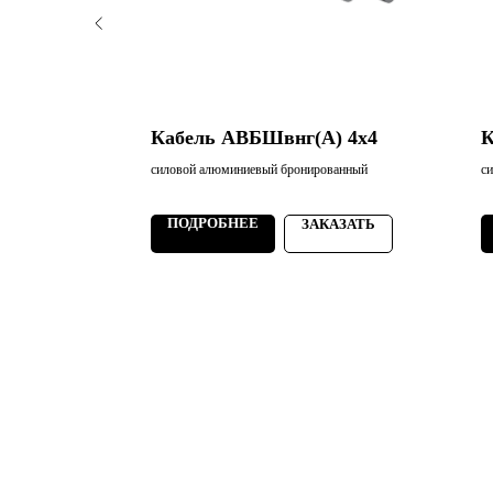
) 4х95
Кабель АВБШвнг(А) 4х4
К
ванный
силовой алюминиевый бронированный
с
ПОДРОБНЕЕ
АЗАТЬ
ЗАКАЗАТЬ