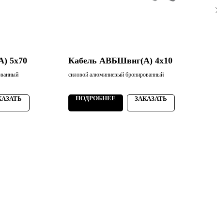
) 5х70
Кабель АВБШвнг(А) 4х10
ованный
силовой алюминиевый бронированный
с
ПОДРОБНЕЕ
КАЗАТЬ
ЗАКАЗАТЬ