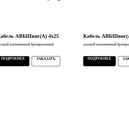
абель АВБШвнг(А) 4х25
Кабель АВБШвнг(А
иловой алюминиевый бронированный
силовой алюминиевый бронир
ПОДРОБНЕЕ
ПОДРОБНЕЕ
ЗАКАЗАТЬ
ЗА