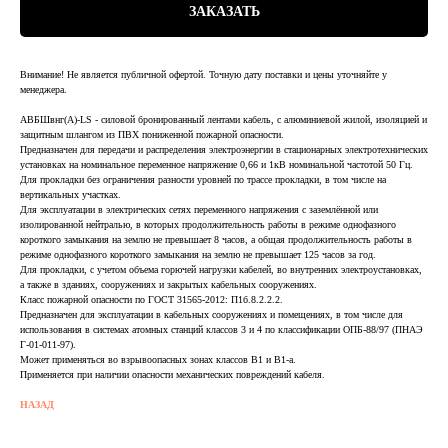
ЗАКАЗАТЬ
Внимание! Не является публичной офертой. Точную дату поставки и цены уточняйте у
менеджера.
АВБШвнг(А)-LS - силовой бронированный лентами кабель, с алюминиевой жилой, изоляцией и
защитным шлангом из ПВХ пониженной пожарной опасности.
Предназначен для передачи и распределения электроэнергии в стационарных электротехнических
установках на номинальное переменное напряжение 0,66 и 1кВ номинальной частотой 50 Гц.
Для прокладки без ограничения разности уровней по трассе прокладки, в том числе на
вертикальных участках.
Для эксплуатации в электрических сетях переменного напряжения с заземлённой или
изолированной нейтралью, в которых продолжительность работы в режиме однофазного
короткого замыкания на землю не превышает 8 часов, а общая продолжительность работы в
режиме однофазного короткого замыкания на землю не превышает 125 часов за год.
Для прокладки, с учетом объема горючей нагрузки кабелей, во внутренних электроустановках,
а также в зданиях, сооружениях и закрытых кабельных сооружениях.
Класс пожарной опасности по ГОСТ 31565-2012: П1б.8.2.2.2.
Предназначен для эксплуатации в кабельных сооружениях и помещениях, в том числе для
использования в системах атомных станций классов 3 и 4 по классификации ОПБ-88/97 (ПНАЭ
Г-01-011-97).
Может применяться во взрывоопасных зонах классов В1 и В1-а.
Применяется при наличии опасности механических повреждений кабеля.
НАЗАД