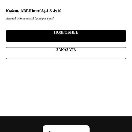
Кабель АВБШвнг(А)-LS 4х16
Ка
силовой алюминиевый бронированный
сило
ПОДРОБНЕЕ
ЗАКАЗАТЬ