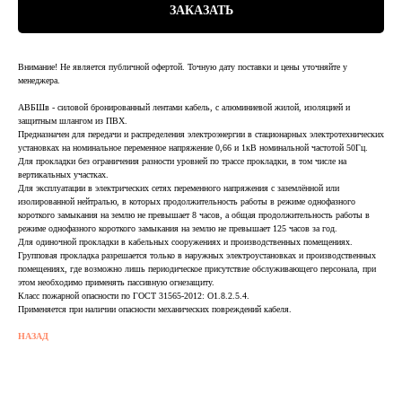
ЗАКАЗАТЬ
Внимание! Не является публичной офертой. Точную дату поставки и цены уточняйте у
менеджера.
АВБШв - силовой бронированный лентами кабель, с алюминиевой жилой, изоляцией и
защитным шлангом из ПВХ.
Предназначен для передачи и распределения электроэнергии в стационарных электротехнических
установках на номинальное переменное напряжение 0,66 и 1кВ номинальной частотой 50Гц.
Для прокладки без ограничения разности уровней по трассе прокладки, в том числе на
вертикальных участках.
Для эксплуатации в электрических сетях переменного напряжения с заземлённой или
изолированной нейтралью, в которых продолжительность работы в режиме однофазного
короткого замыкания на землю не превышает 8 часов, а общая продолжительность работы в
режиме однофазного короткого замыкания на землю не превышает 125 часов за год.
Для одиночной прокладки в кабельных сооружениях и производственных помещениях.
Групповая прокладка разрешается только в наружных электроустановках и производственных
помещениях, где возможно лишь периодическое присутствие обслуживающего персонала, при
этом необходимо применять пассивную огнезащиту.
Класс пожарной опасности по ГОСТ 31565-2012: О1.8.2.5.4.
Применяется при наличии опасности механических повреждений кабеля.
НАЗАД