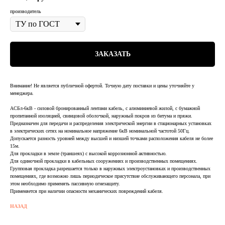
производитель
ЗАКАЗАТЬ
Внимание! Не является публичной офертой. Точную дату поставки и цены уточняйте у
менеджера.
АСБл-6кВ - силовой бронированный лентами кабель, с алюминиевой жилой, с бумажной
пропитанной изоляцией, свинцовой оболочкой, наружный покров из битума и пряжи.
Предназначен для передачи и распределения электрической энергии в стационарных установках
в электрических сетях на номинальное напряжение 6кВ номинальной частотой 50Гц.
Допускается разность уровней между высшей и низшей точками расположения кабеля не более
15м.
Для прокладки в земле (траншеях) с высокой коррозионной активностью.
Для одиночной прокладки в кабельных сооружениях и производственных помещениях.
Групповая прокладка разрешается только в наружных электроустановках и производственных
помещениях, где возможно лишь периодическое присутствие обслуживающего персонала, при
этом необходимо применять пассивную огнезащиту.
Применяется при наличии опасности механических повреждений кабеля.
НАЗАД