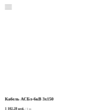
Кабель АСБл-6кВ 3х150
1 102,28
руб.
/
1 m