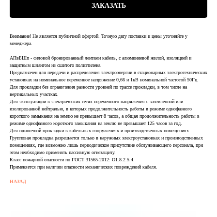
ЗАКАЗАТЬ
Внимание! Не является публичной офертой. Точную дату поставки и цены уточняйте у
менеджера.
АПвБШп - силовой бронированный лентами кабель, с алюминиевой жилой, изоляцией и
защитным шлангом из сшитого полиэтилена.
Предназначен для передачи и распределения электроэнергии в стационарных электротехнических
установках на номинальное переменное напряжение 0,66 и 1кВ номинальной частотой 50Гц.
Для прокладки без ограничения разности уровней по трассе прокладки, в том числе на
вертикальных участках.
Для эксплуатации в электрических сетях переменного напряжения с заземлённой или
изолированной нейтралью, в которых продолжительность работы в режиме однофазного
короткого замыкания на землю не превышает 8 часов, а общая продолжительность работы в
режиме однофазного короткого замыкания на землю не превышает 125 часов за год.
Для одиночной прокладки в кабельных сооружениях и производственных помещениях.
Групповая прокладка разрешается только в наружных электроустановках и производственных
помещениях, где возможно лишь периодическое присутствие обслуживающего персонала, при
этом необходимо применять пассивную огнезащиту.
Класс пожарной опасности по ГОСТ 31565-2012: О1.8.2.5.4.
Применяется при наличии опасности механических повреждений кабеля.
НАЗАД