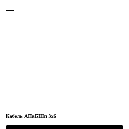
Кабель АПвБШп 3х6