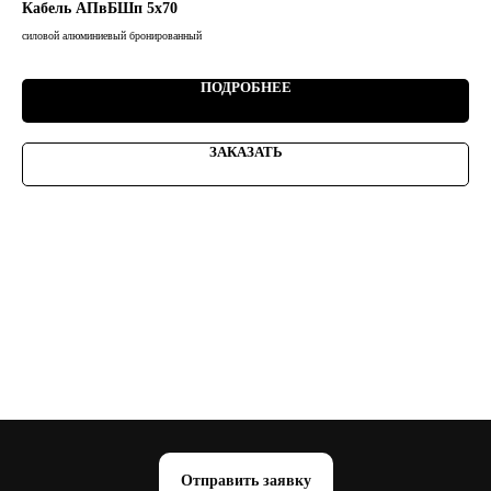
Кабель АПвБШп 5х70
Ка
силовой алюминиевый бронированный
сило
ПОДРОБНЕЕ
ЗАКАЗАТЬ
Отправить заявку