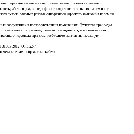
 сетях переменного напряжения с заземлённой или изолированной
ьность работы в режиме однофазного короткого замыкания на землю не
лжительность работы в режиме однофазного короткого замыкания на землю
ьных сооружениях и производственных помещениях. Групповая прокладка
ектроустановках и производственных помещениях, где возможно лишь
ивающего персонала, при этом необходимо применять пассивную
 31565-2012: О1.8.2.5.4.
и механических повреждений кабеля.