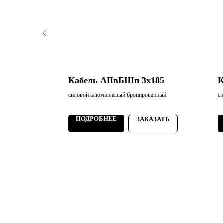
х35
Кабель АПвБШп 3х185
К
ванный
силовой алюминиевый бронированный
с
ПОДРОБНЕЕ
АЗАТЬ
ЗАКАЗАТЬ