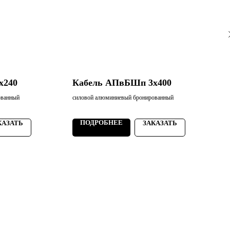
х240
Кабель АПвБШп 3х400
ованный
силовой алюминиевый бронированный
с
ПОДРОБНЕЕ
КАЗАТЬ
ЗАКАЗАТЬ