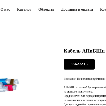
О нас
Каталог
Объекты
Доставка и оплата
Ко
Кабель АПвБШп 
ЗАКАЗАТЬ
Внимание! Не является публичной 
АПвБШп - силовой бронированный 
из сшитого полиэтилена.
Предназначен для передачи и расп
на номинальное переменное напряж
Для прокладки без ограничения раз