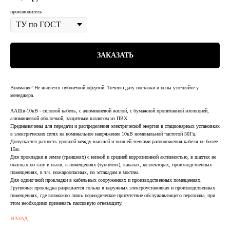
производитель
ЗАКАЗАТЬ
Внимание! Не является публичной офертой. Точную дату поставки и цены уточняйте у
менеджера.
ААШв-10кВ - силовой кабель, с алюминиевой жилой, с бумажной пропитанной изоляцией,
алюминиевой оболочкой, защитным шлангом из ПВХ.
Предназначены для передачи и распределения электрической энергии в стационарных установках
в электрических сетях на номинальное напряжение 10кВ номинальной частотой 50Гц.
Допускается разность уровней между высшей и низшей точками расположения кабеля не более
15м.
Для прокладки в земле (траншеях) с низкой и средней коррозионной активностью, в шахтах не
опасных по газу и пыли, в помещениях (туннелях), каналах, коллекторах, производственных
помещениях, в т.ч. пожароопасных, по эстакадам и мостам.
Для одиночной прокладки в кабельных сооружениях и производственных помещениях.
Групповая прокладка разрешается только в наружных электроустановках и производственных
помещениях, где возможно лишь периодическое присутствие обслуживающего персонала, при
этом необходимо применять пассивную огнезащиту.
НАЗАД