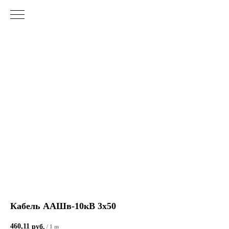
Кабель ААШв-10кВ 3х50
460,11
руб.
/
1 m