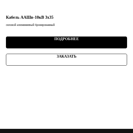
Кабель ААШв-10кВ 3х35
Ка
силовой алюминиевый бронированный
сило
969,
ПОДРОБНЕЕ
ЗАКАЗАТЬ