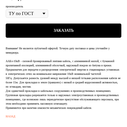
производитель
ЗАКАЗАТЬ
Внимание! Не является публичной офертой. Точную дату поставки и цены уточняйте у
менеджера.
ААБл-10кВ - силовой бронированный лентами кабель, с алюминиевой жилой, с бумажной
пропитанной изоляцией, алюминиевой оболочкой, наружный покров из битума и пряжи.
Предназначен для передачи и распределения электрической энергии в стационарных установках
в электрических сетях на номинальное напряжение 10кВ номинальной частотой
50Гц. Допускается разность уровней между высшей и низшей точками расположения кабеля не
более 15м. Для прокладки в земле (траншеях) с низкой и средней коррозионной активностью,
по эстакадам, мостам.
Для одиночной прокладки в кабельных сооружениях и производственных помещениях.
Групповая прокладка разрешается только в наружных электроустановках и производственных
помещениях, где возможно лишь периодическое присутствие обслуживающего персонала, при
этом необходимо применять пассивную огнезащиту.
Применяется при наличии опасности механических повреждений кабеля.
НАЗАД